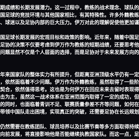
期成绩和长期发展潜力。这一过程中，教练的战术理念、球队的
国足球的竞技环境与其他国家相比，有其特殊性。许多外籍教练
、球迷以及足协内部的巨大压力。伊万对此的理解促使他更加谨
国足球长期发展的宏观目标和政策的影响。近年来，随着中国足
足协的决策不仅要考虑到伊万作为教练的短期战绩，还要思考他
问题显然不仅是个人层面的选择，而是足协对于未来发展方向的
年来国家队的整体实力有所提升，但距离亚洲顶级水平仍有一定
，依然面临着不少问题。伊万作为外籍教练，虽然取得了一些阶
契合，依然值得思考。这也是为何伊万在回应未来去留时表现得
击为主，虽然这一战术体系在亚洲范围内取得了一定的成功，但
的同时，也面临着青训不足、联赛质量参差不齐等问题，如何在
带领中国队走出困境，实现真正的突破，还需要足协在长远规划
仍然需要在教练团队、球员培养以及比赛节奏等多方面取得持续
向前发展，将直接影响他是否能继续执教国家队。而这一点，足