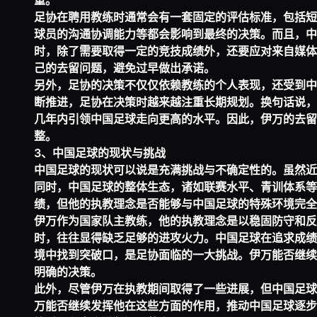
重。
足协在聘用教练时通常会有一套固定的评估标准，包括短
球员的沟通协调能力等都会影响到最终的决策。而且，中
时，除了需要取得一定的竞技成绩外，还要应对来自媒体
己的去留问题，避免过早做出承诺。
另外，足协的决策不仅仅依赖教练的个人表现，还受到中
断推进，足协在决策时越来越注重长期规划。换句话说，
几年内引领中国足球走向更高的水平。因此，伊万的去留
整。
3、中国足球的现状与挑战
中国足球的现状可以说是充满挑战与不确定性的。虽然近
同时，中国足球的整体生态，诸如联赛水平、青训体系等
绩，但他的执教理念是否能够与中国足球的特殊环境完全
伊万作为国家队主教练，他的执教理念是以稳固防守和反
时，往往显得缺乏足够的进攻火力。中国足球在追求成绩
境中找到突破口，是足协面临的一大挑战。伊万能否继续
明确的决策。
此外，尽管伊万在执教期间取得了一些进展，但中国足球
万能否继续发挥他在这些方面的作用，推动中国足球逐步