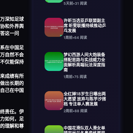
5天前
•
31
阅读
万深知足球
许昕当选亚乒联盟副主
席 昕雯联播持续推动乒
协和外界舆
乓发展
答这一问
1周前
•
64
阅读
系在中国足
万自然不会
梦幻西游人间大炮装备
搭配思路与实战威力全
不仅能保持
面解析高端玩法深度指
南
来成绩有所
1周前
•
75
阅读
做出长期的
自己在中国
全红婵18岁生日曝出两
大愿望 放弃与陈芋汐搭
档 专注单人赛发展
终责任。伊
2周前
•
88
阅读
力如何，足
的理解和尊
中国花滑队双人滑女单
锁定米兰冬奥资格展现