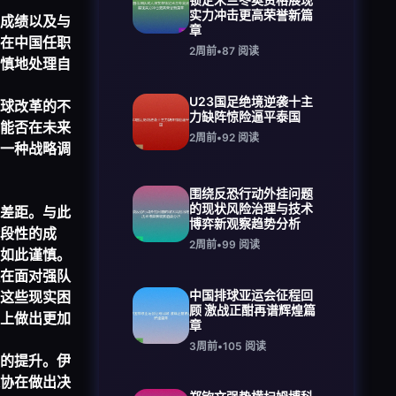
实力冲击更高荣誉新篇
成绩以及与
章
在中国任职
2周前
•
87
阅读
慎地处理自
U23国足绝境逆袭十主
球改革的不
力缺阵惊险逼平泰国
能否在未来
2周前
•
92
阅读
一种战略调
围绕反恐行动外挂问题
的现状风险治理与技术
差距。与此
博弈新观察趋势分析
段性的成
2周前
•
99
阅读
如此谨慎。
在面对强队
中国排球亚运会征程回
这些现实困
顾 激战正酣再谱辉煌篇
上做出更加
章
3周前
•
105
阅读
的提升。伊
协在做出决