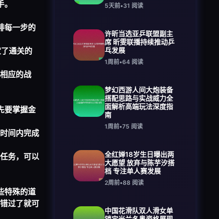
手。
5天前
•
31
阅读
排每一步的
许昕当选亚乒联盟副主
席 昕雯联播持续推动乒
定了通关的
乓发展
1周前
•
64
阅读
相应的战
梦幻西游人间大炮装备
搭配思路与实战威力全
面解析高端玩法深度指
先要掌握金
南
1周前
•
75
阅读
时间内完成
全红婵18岁生日曝出两
任务，可以
大愿望 放弃与陈芋汐搭
档 专注单人赛发展
2周前
•
88
阅读
些特殊的道
错过了就可
中国花滑队双人滑女单
锁定米兰冬奥资格展现