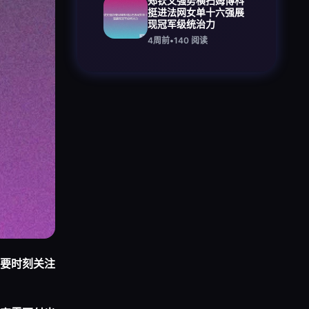
郑钦文强势横扫姆博科
挺进法网女单十六强展
现冠军级统治力
4周前
•
140
阅读
要时刻关注