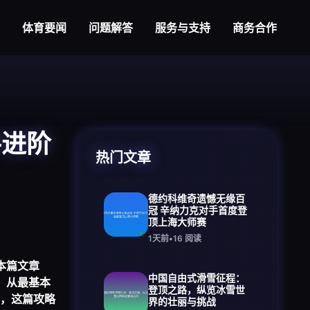
体育要闻
问题解答
服务与支持
商务合作
手进阶
热门文章
德约科维奇遗憾无缘百
冠 辛纳力克对手首度登
顶上海大师赛
1天前
•
16
阅读
本篇文章
中国自由式滑雪征程：
，从最基本
登顶之路，纵览冰雪世
，这篇攻略
界的壮丽与挑战