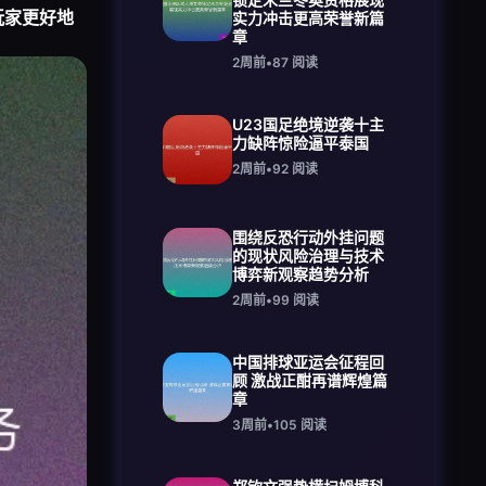
玩家更好地
实力冲击更高荣誉新篇
章
2周前
•
87
阅读
U23国足绝境逆袭十主
力缺阵惊险逼平泰国
2周前
•
92
阅读
围绕反恐行动外挂问题
的现状风险治理与技术
博弈新观察趋势分析
2周前
•
99
阅读
中国排球亚运会征程回
顾 激战正酣再谱辉煌篇
章
3周前
•
105
阅读