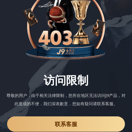
访问限制
尊敬的用户，由于相关法律限制，您所在地区无法访问J9产品，对
此造成的不便，我们深表歉意，您如有疑问请联系客服。
联系客服