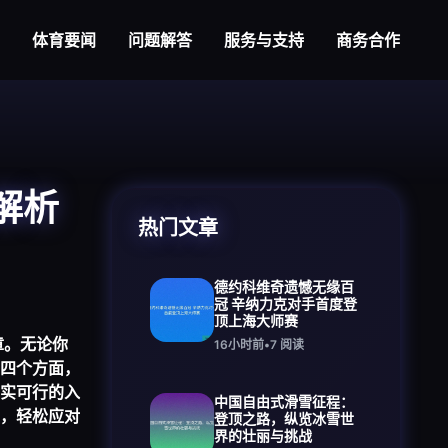
体育要闻
问题解答
服务与支持
商务合作
解析
热门文章
德约科维奇遗憾无缘百
冠 辛纳力克对手首度登
顶上海大师赛
章。无论你
16小时前
•
7
阅读
四个方面，
实可行的入
中国自由式滑雪征程：
，轻松应对
登顶之路，纵览冰雪世
界的壮丽与挑战