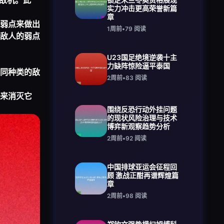
敌机。此
实力冲击更高荣誉新篇
章
弱点来做出
1周前
•
79
阅读
敌人的弱点
U23国足绝境逆袭十主
力缺阵惊险逼平泰国
同种类的敌
2周前
•
83
阅读
来消灭它
围绕反恐行动外挂问题
的现状风险治理与技术
博弈新观察趋势分析
2周前
•
92
阅读
中国排球亚运会征程回
顾 激战正酣再谱辉煌篇
章
2周前
•
98
阅读