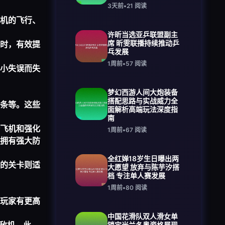
3天前
•
21
阅读
机的飞行、
许昕当选亚乒联盟副主
席 昕雯联播持续推动乒
时，有效提
乓发展
1周前
•
57
阅读
小失误而失
梦幻西游人间大炮装备
搭配思路与实战威力全
条等。这些
面解析高端玩法深度指
南
飞机和强化
1周前
•
67
阅读
拥有强大防
全红婵18岁生日曝出两
的关卡则适
大愿望 放弃与陈芋汐搭
档 专注单人赛发展
1周前
•
80
阅读
玩家有更高
中国花滑队双人滑女单
锁定米兰冬奥资格展现