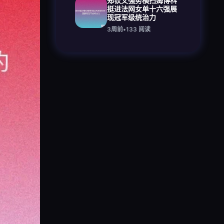
郑钦文强势横扫姆博科
挺进法网女单十六强展
现冠军级统治力
3周前
•
133
阅读