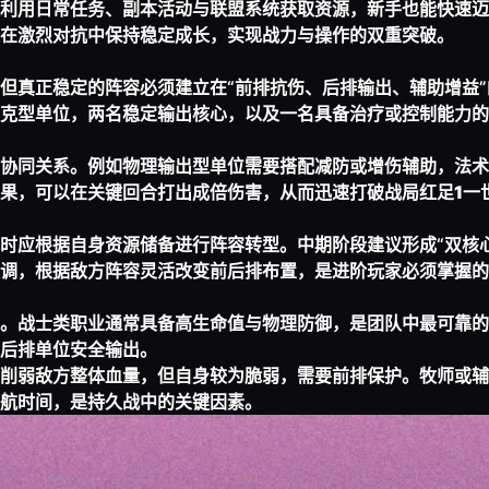
利用日常任务、副本活动与联盟系统获取资源，新手也能快速迈
在激烈对抗中保持稳定成长，实现战力与操作的双重突破。
但真正稳定的阵容必须建立在“前排抗伤、后排输出、辅助增益”
克型单位，两名稳定输出核心，以及一名具备治疗或控制能力的
协同关系。例如物理输出型单位需要搭配减防或增伤辅助，法术
果，可以在关键回合打出成倍伤害，从而迅速打破战局
红足1一
时应根据自身资源储备进行阵容转型。中期阶段建议形成“双核心
调，根据敌方阵容灵活改变前后排布置，是进阶玩家必须掌握的
。战士类职业通常具备高生命值与物理防御，是团队中最可靠的
后排单位安全输出。
削弱敌方整体血量，但自身较为脆弱，需要前排保护。牧师或辅
航时间，是持久战中的关键因素。