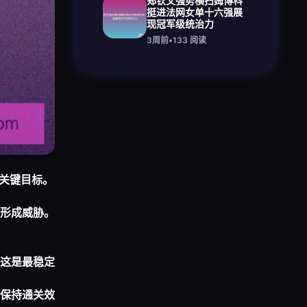
郑钦文强势横扫姆博科
挺进法网女单十六强展
现冠军级统治力
3周前
•
133
阅读
关键目标。
形成威胁。
这是最稳定
保持通关效