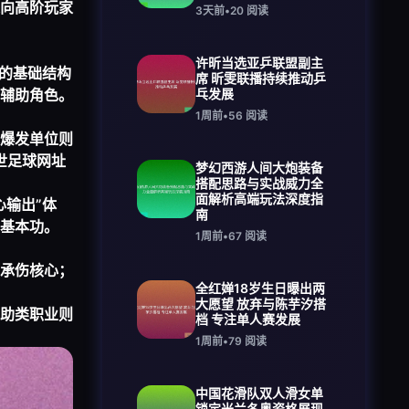
向高阶玩家
3天前
•
20
阅读
许昕当选亚乒联盟副主
的基础结构
席 昕雯联播持续推动乒
辅助角色。
乓发展
1周前
•
56
阅读
爆发单位则
世足球网址
梦幻西游人间大炮装备
搭配思路与实战威力全
面解析高端玩法深度指
输出”体
南
基本功。
1周前
•
67
阅读
承伤核心；
全红婵18岁生日曝出两
大愿望 放弃与陈芋汐搭
助类职业则
档 专注单人赛发展
1周前
•
79
阅读
中国花滑队双人滑女单
锁定米兰冬奥资格展现