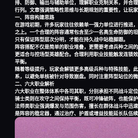
排、防御、输出与辅助单位，理解职业克制关系，并合理
行列。文章强调策略性思维与长期规划的重要性，让玩家
一、阵容构建思路
在游戏初期，许多玩家往往依赖单一强力单位进行推进，
之上。一个合理的阵容通常包含至少一名高生命防御的坦
只有保证阵型层次分明，才能在持久战中站稳脚跟。
阵容搭配不仅是简单的职业堆叠，更需要考虑兵种之间的
更适合与控场型英雄配合。合理利用职业技能触发连锁效
平衡。
随着等级提升，玩家会解锁更多高级兵种与特殊技能，此
系，以避免单核被针对导致崩盘。同时注意阵型站位的微
二、六大职业解析
六大职业在整体体系中各司其职，分别承担不同战斗定位
骑士类则在攻守之间保持平衡，既可冲锋破阵，也能保护
法师类职业强调爆发与范围伤害，擅长在群体战斗中迅速
是阵容的稳定器，通过治疗、护盾或增益技能延长队伍续