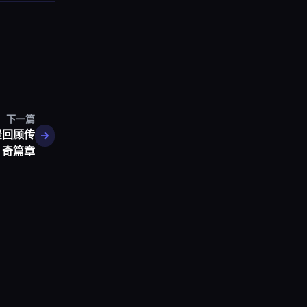
下一篇
景回顾传
奇篇章