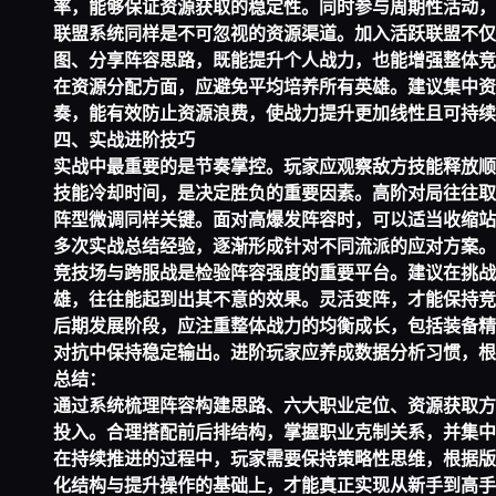
率，能够保证资源获取的稳定性。同时参与周期性活动，
联盟系统同样是不可忽视的资源渠道。加入活跃联盟不仅
图、分享阵容思路，既能提升个人战力，也能增强整体竞
在资源分配方面，应避免平均培养所有英雄。建议集中资
奏，能有效防止资源浪费，使战力提升更加线性且可持续
四、实战进阶技巧
实战中最重要的是节奏掌控。玩家应观察敌方技能释放顺
技能冷却时间，是决定胜负的重要因素。高阶对局往往取
阵型微调同样关键。面对高爆发阵容时，可以适当收缩站
多次实战总结经验，逐渐形成针对不同流派的应对方案。
竞技场与跨服战是检验阵容强度的重要平台。建议在挑战
雄，往往能起到出其不意的效果。灵活变阵，才能保持竞
后期发展阶段，应注重整体战力的均衡成长，包括装备精
对抗中保持稳定输出。进阶玩家应养成数据分析习惯，根
总结：
通过系统梳理阵容构建思路、六大职业定位、资源获取方
投入。合理搭配前后排结构，掌握职业克制关系，并集中
在持续推进的过程中，玩家需要保持策略性思维，根据版
化结构与提升操作的基础上，才能真正实现从新手到高手