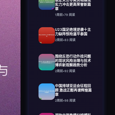
实力冲击更高荣誉新篇
章
1周前
•
79
阅读
U23国足绝境逆袭十主
力缺阵惊险逼平泰国
2周前
•
83
阅读
围绕反恐行动外挂问题
的现状风险治理与技术
博弈新观察趋势分析
2周前
•
92
阅读
中国排球亚运会征程回
顾 激战正酣再谱辉煌篇
章
2周前
•
98
阅读