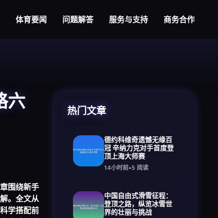
体育要闻
问题解答
服务与支持
商务合作
略六
热门文章
德约科维奇遗憾无缘百
冠 辛纳力克对手首度登
顶上海大师赛
14小时前
•
5
阅读
章围绕新手
中国自由式滑雪征程：
解。全文从
登顶之路，纵览冰雪世
科学搭配前
界的壮丽与挑战