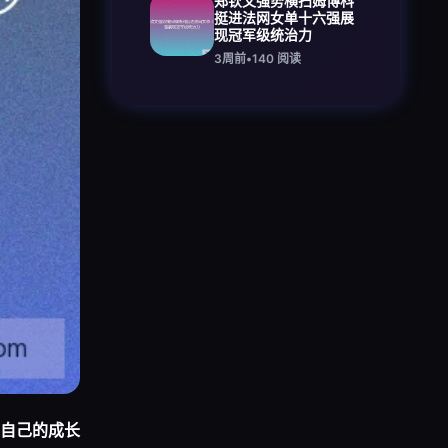
郑钦文强势横扫姆博科
挺进法网女单十六强展
现冠军级统治力
3周前
•
140
阅读
自己的成长