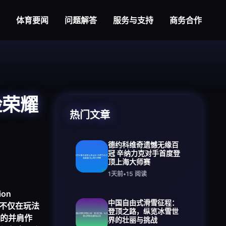
体育要闻
问题解答
服务与支持
商务合作
险荣耀
热门文章
德约科维奇遗憾无缘百
冠 辛纳力克对手首度登
顶上海大师赛
1天前
•
15
阅读
on
中国自由式滑雪征程：
它不仅在玩法
登顶之路，纵览冰雪世
的并肩作
界的壮丽与挑战