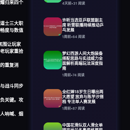
耀归来四个
4天前
•
31
阅读
许昕当选亚乒联盟副主
道士三大职
席 昕雯联播持续推动乒
畅度与数值
乓发展
1周前
•
64
阅读
氛围让玩家
老玩家重拾
梦幻西游人间大炮装备
搭配思路与实战威力全
面解析高端玩法深度指
的重复消
南
1周前
•
74
阅读
与战斗同步
全红婵18岁生日曝出两
大愿望 放弃与陈芋汐搭
负关键。攻
档 专注单人赛发展
1周前
•
87
阅读
人呐喊、烟
中国花滑队双人滑女单
锁定米兰冬奥资格展现