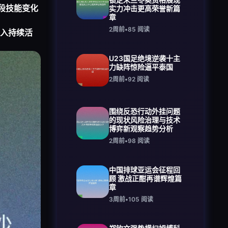
段技能变化
实力冲击更高荣誉新篇
章
2周前
•
85
阅读
入持续活
U23国足绝境逆袭十主
力缺阵惊险逼平泰国
2周前
•
92
阅读
围绕反恐行动外挂问题
的现状风险治理与技术
博弈新观察趋势分析
2周前
•
98
阅读
中国排球亚运会征程回
顾 激战正酣再谱辉煌篇
章
3周前
•
105
阅读