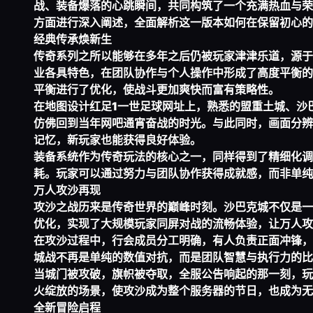
战、装备爆落的心跳瞬间，共同构筑了一个充满热血与荣
方面进行深入阐述，全面解析这一版本如何在保留初心的
经典传承焕新生
传奇系列之所以能够在多年之后仍被玩家津津乐道，源于
业各具特色，在团队协作与个人操作中形成了高度平衡的
平衡进行了优化，使战斗更加爽快而富有策略性。
在地图设计
红足1一世足球网址
上，熟悉的盟重土城、沙
仿佛回到当年网吧通宵奋战的时光。与此同时，画面分辨
记忆，新玩家也能获得良好体验。
装备系统作为传奇玩法的核心之一，同样得到了精细化调
耗。玩家可以通过努力与团队协作获得成就感，而非单纯
万人攻沙再现
攻沙之战历来是传奇世界的巅峰时刻。沙巴克城不仅是一
优化，实现了大规模玩家同屏对战的流畅体验，让万人攻
在攻沙过程中，行会成员分工明确，有人负责正面冲锋，
城战不再是单纯的数值对抗，而是团队智慧与执行力的比
当城门被攻破，旗帜被夺取，全服公告响起的那一刻，玩
火绽放的场景，使攻沙成为整个服务器的节日，也成为无
全新冒险启程