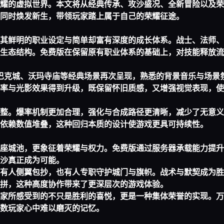
耀的虚拟世界。本文将从经典传承、攻沙盛况、全新冒险以及荣
同时焕发新生，带领玩家踏上属于自己的荣耀征途。
其鲜明的职业设定与简单却富有深度的成长体系。战士、法师、
生态结构。免费版在保留原有职业体系的基础上，对技能释放流
巴克城、沃玛寺庙等经典场景再次呈现，熟悉的背景音乐与场景
率与光影效果得到升级，既保留怀旧质感，又增强视觉表现，使
整。爆率机制更加合理，强化与合成路径更清晰，减少了无意义
依赖数值堆叠，这种回归本质的设计使游戏更具可持续性。
座城池，更象征着荣耀与权力。免费版通过服务器承载能力提升
沙真正成为可能。
有人侧翼包抄，也有人专职守护城门与旗帜。战术与默契成为胜
拼，这种高度协作带来了更深层次的游戏体验。
家所感受到的不只是胜利的喜悦，更是一种集体荣誉的实现。万
数玩家心中难以磨灭的记忆。