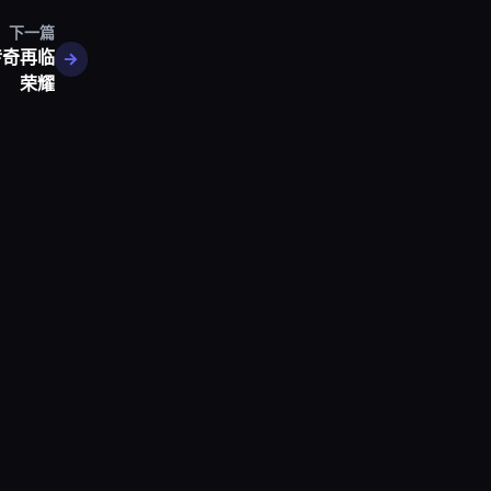
下一篇
传奇再临
荣耀