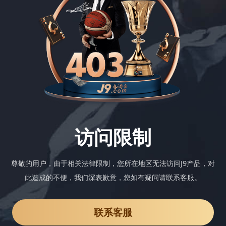
访问限制
尊敬的用户，由于相关法律限制，您所在地区无法访问J9产品，对
此造成的不便，我们深表歉意，您如有疑问请联系客服。
联系客服